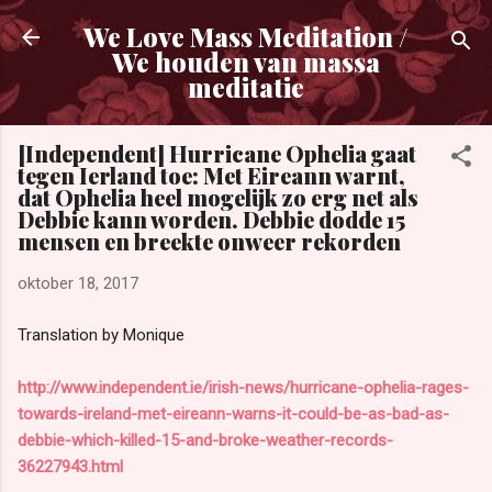
Doorgaan naar hoofdcontent
We Love Mass Meditation /
We houden van massa
meditatie
[Independent] Hurricane Ophelia gaat
tegen Ierland toe: Met Eireann warnt,
dat Ophelia heel mogelijk zo erg net als
Debbie kann worden. Debbie dodde 15
mensen en breekte onweer rekorden
oktober 18, 2017
Translation by Monique
http://www.independent.ie/irish-news/hurricane-ophelia-rages-
towards-ireland-met-eireann-warns-it-could-be-as-bad-as-
debbie-which-killed-15-and-broke-weather-records-
36227943.html