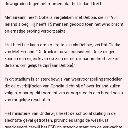
downgraden tegen het moment dat het Ierland treft.
Met Eireann heeft Ophelia vergeleken met Debbie, die in 1961
Ierland sloeg. Hij heeft 15 mensen gedood toen het wind bracht
en ernstige storing veroorzaakte.
'Het heeft de kans om zo erg te zijn als Debbie,' zei Pat Clarke
van Met Eireann. "De track is nu vrij consistent. Deze dingen
kunnen een eigen leven op zich nemen, maar het heeft zeker
de kans om gelijk te zijn [aan Debbie]."
In dit stadium is er sterk bewijs van weervoorspellingsmodellen
die de overblijfselen van Ophelia dicht bij of over Ierland zullen
volgen, maar op dit moment zijn er nog steeds een breed scala
van mogelijke resultaten.
Het ministerie van Onderwijs heeft de schoolafsluiting in de
slechtste geval getroffen, provincies langs de westkust
geadviseerd, terwijl het ESB op standby staat om de verwachte