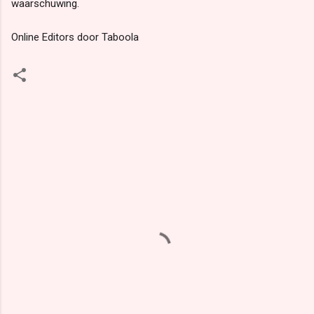
waarschuwing.
Online Editors door Taboola
R
e
a
c
t
i
e
s