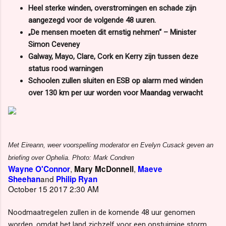
Heel sterke winden, overstromingen en schade zijn
aangezegd voor de volgende 48 uuren.
„De mensen moeten dit ernstig nehmen“ – Minister
Simon Ceveney
Galway, Mayo, Clare, Cork en Kerry zijn tussen deze
status rood warningen
Schoolen zullen sluiten en ESB op alarm med winden
over 130 km per uur worden voor Maandag verwacht
Met Eireann, weer voorspelling moderator en Evelyn Cusack geven an
briefing over Ophelia. Photo: Mark Condren
,
,
Wayne O'Connor
Mary McDonnell
Maeve
and
Sheehan
Philip Ryan
October 15 2017 2:30 AM
Noodmaatregelen zullen in de komende 48 uur genomen
worden, omdat het land zichzelf voor een onstuimige storm